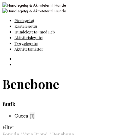
Pivelegetøj
Kastelegetøj
Hundelegetøj med Reb
Aktivitetslegetøj
Tyggelegetøj
Aktivitetsmåtter
Benebone
Butik
Gucca
(1)
Filter
Forside
/
Vare Brand
/
Benebone