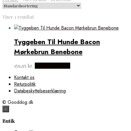
Viser 1 resultat
Tyggeben Til Hunde Bacon
Mørkebrun Benebone
159,95
kr.
Købes hos gucca
Kontakt os
Returpolitik
Databeskyttelseserklæring
© Gooddog.dk
×
Butik