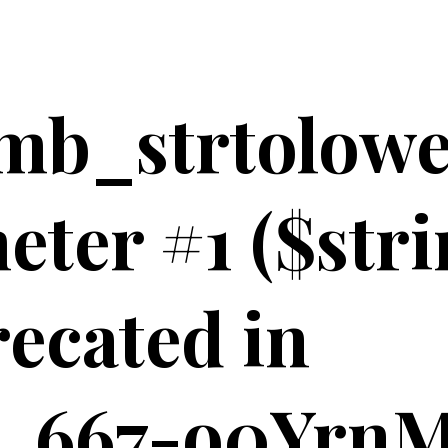
mb_strtolower
eter #1 ($stri
recated in
_667-o0YrnM.