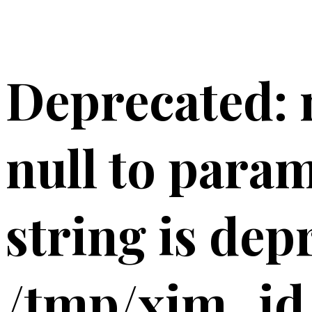
Deprecated: 
null to param
string is dep
/tmp/xim_id