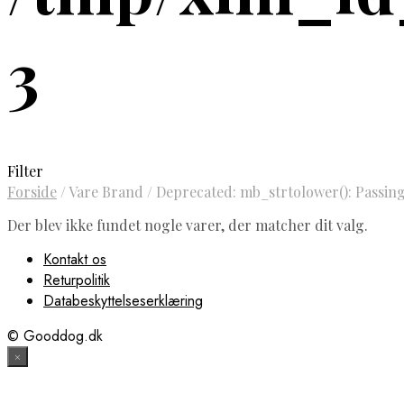
3
Filter
Forside
/
Vare Brand
/
Deprecated: mb_strtolower(): Passing 
Der blev ikke fundet nogle varer, der matcher dit valg.
Kontakt os
Returpolitik
Databeskyttelseserklæring
© Gooddog.dk
×