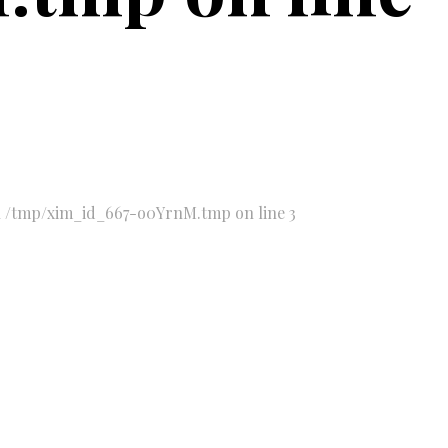
 in /tmp/xim_id_667-o0YrnM.tmp on line 3