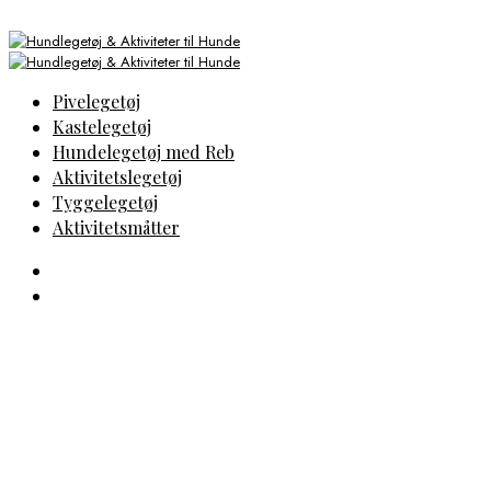
Pivelegetøj
Kastelegetøj
Hundelegetøj med Reb
Aktivitetslegetøj
Tyggelegetøj
Aktivitetsmåtter