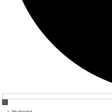
×
Pivelegetøj