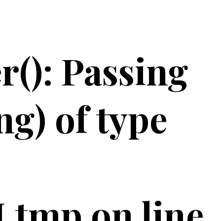
(): Passing
ng) of type
tmp on line