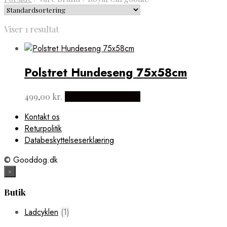
Viser 1 resultat
Polstret Hundeseng 75x58cm
499,00
kr.
Købes hos ladcyklen
Kontakt os
Returpolitik
Databeskyttelseserklæring
© Gooddog.dk
×
Butik
Ladcyklen
(1)