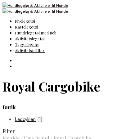
Pivelegetøj
Kastelegetøj
Hundelegetøj med Reb
Aktivitetslegetøj
Tyggelegetøj
Aktivitetsmåtter
Royal Cargobike
Butik
Ladcyklen
(1)
Filter
Forside
/
Vare Brand
/
Royal Cargobike