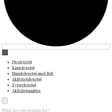
×
Pivelegetøj
Kastelegetøj
Hundelegetøj med Reb
Aktivitetslegetøj
Tyggelegetøj
Aktivitetsmåtter
×
What are you looking for?