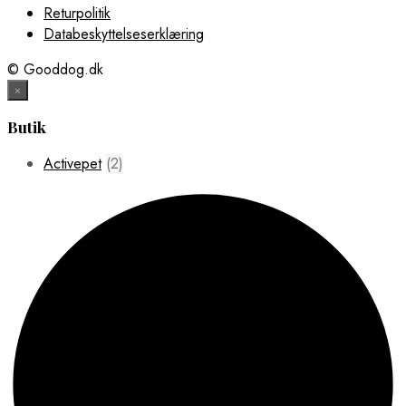
Returpolitik
var:
er:
39,00 kr..
29,00 kr..
Databeskyttelseserklæring
© Gooddog.dk
×
Butik
Activepet
(2)