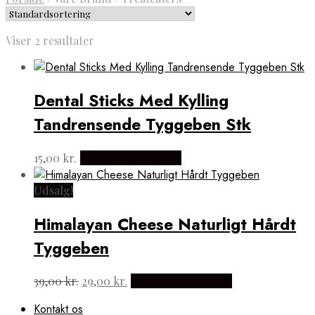
Viser 2 resultater
Dental Sticks Med Kylling
Tandrensende Tyggeben Stk
15,00
kr.
Købes hos activepet
Udsalg!
Himalayan Cheese Naturligt Hårdt
Tyggeben
Den
Den
39,00
kr.
29,00
kr.
Købes hos activepet
oprindelige
aktuelle
Kontakt os
pris
pris