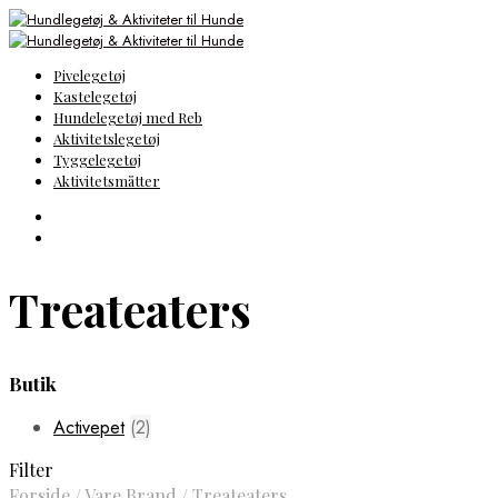
Pivelegetøj
Kastelegetøj
Hundelegetøj med Reb
Aktivitetslegetøj
Tyggelegetøj
Aktivitetsmåtter
Treateaters
Butik
Activepet
(2)
Filter
Forside
/
Vare Brand
/
Treateaters