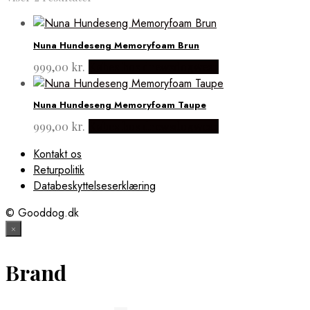
Nuna Hundeseng Memoryfoam Brun
999,00
kr.
Købes hos drewsdogwear
Nuna Hundeseng Memoryfoam Taupe
999,00
kr.
Købes hos drewsdogwear
Kontakt os
Returpolitik
Databeskyttelseserklæring
© Gooddog.dk
×
Brand