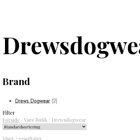
Drewsdogwe
Brand
Drews Dogwear
(2)
Filter
Forside
/
Vare Butik
/
Drewsdogwear
Viser 2 resultater