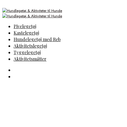
Pivelegetøj
Kastelegetøj
Hundelegetøj med Reb
Aktivitetslegetøj
Tyggelegetøj
Aktivitetsmåtter