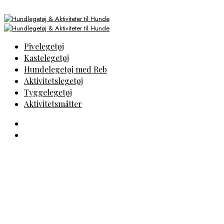
Pivelegetøj
Kastelegetøj
Hundelegetøj med Reb
Aktivitetslegetøj
Tyggelegetøj
Aktivitetsmåtter