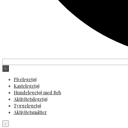
×
Pivelegetøj
Kastelegetøj
Hundelegetøj med Reb
Aktivitetslegetøj
Tyggelegetøj
Aktivitetsmåtter
×