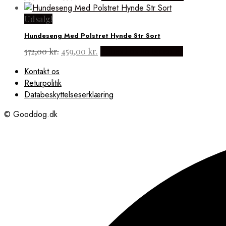
oprindelige
aktuelle
pris
pris
Udsalg!
var:
er:
Hundeseng Med Polstret Hynde Str Sort
399,00 kr..
339,00 kr..
Den
Den
572,00
kr.
459,00
kr.
Købes hos Boligcenter
oprindelige
aktuelle
Kontakt os
pris
pris
Returpolitik
var:
er:
572,00 kr..
459,00 kr..
Databeskyttelseserklæring
© Gooddog.dk