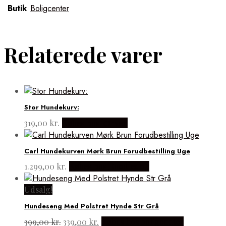
Butik
Boligcenter
Relaterede varer
Stor Hundekurv:
319,00
kr.
Købes hos kurven
Carl Hundekurven Mørk Brun Forudbestilling Uge
1.299,00
kr.
Købes hos Doodledog
Udsalg!
Hundeseng Med Polstret Hynde Str Grå
Den
Den
399,00
kr.
339,00
kr.
Købes hos boligcenter