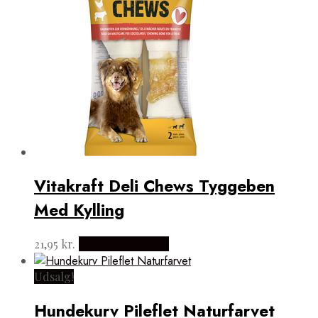
Vitakraft Deli Chews Tyggeben
Med Kylling
21,95
kr.
Købes hos med24
Udsalg!
Hundekurv Pileflet Naturfarvet