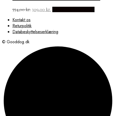
Den
Den
554,00
kr.
309,00
kr.
Købes hos boligcenter
oprindelige
aktuelle
Kontakt os
pris
pris
Returpolitik
var:
er:
554,00 kr..
309,00 kr..
Databeskyttelseserklæring
© Gooddog.dk