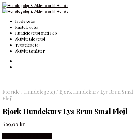
Pivelegetøj
Kastelegetøj
Hundelegetøj med Reb
Aktivitetslegetøj
Tyggelegetøj
Aktivitetsmåtter
Forside
/
Hundelegetøj
/
Bjørk Hundekurv Lys Brun Smal
Fløjl
Bjørk Hundekurv Lys Brun Smal Fløjl
699,00
kr.
Købes hos doodledog