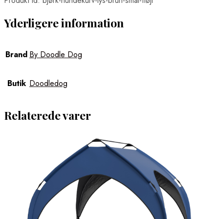
Produkt id: bjørk-hundekurv-lys-brun-smal-fløjl
Yderligere information
Brand
By Doodle Dog
Butik
Doodledog
Relaterede varer