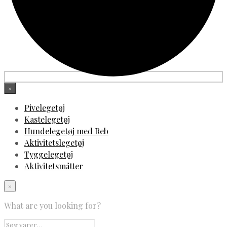
×
Pivelegetøj
Kastelegetøj
Hundelegetøj med Reb
Aktivitetslegetøj
Tyggelegetøj
Aktivitetsmåtter
×
What are you looking for?