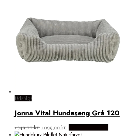
Udsalg!
Jonna Vital Hundeseng Grå 120
Den
Den
1.349,00
kr.
1.099,00
kr.
Købes hos Mypets
oprindelige
aktuelle