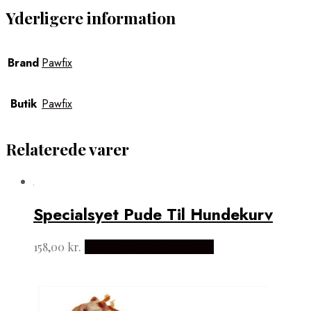
Yderligere information
Brand
Pawfix
Butik
Pawfix
Relaterede varer
Specialsyet Pude Til Hundekurv
158,00
kr.
Købes hos kurvemageren