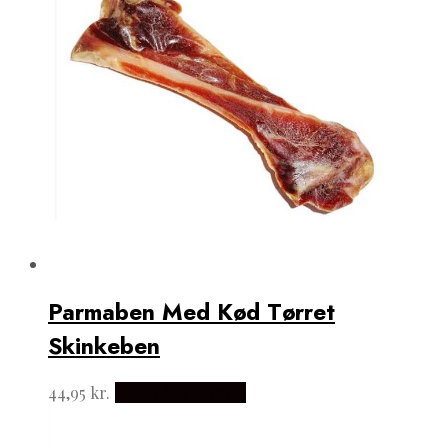
Parmaben Med Kød Tørret
Skinkeben
44,95
kr.
Købes hos mypets