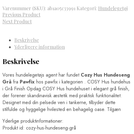
var:
er:
Varenummer (SKU):
ab1a05c33991
Kategori:
Hundelegetøj
1.499,00 kr..
599,00 kr..
Previous Product
Next Product
Beskrivelse
Yderligere information
Beskrivelse
Vores hundelegetøjs agent har fundet
Cozy Hus Hundeseng
Grå
fra
Pawfix
hos pawfix i kategorien
. COSY Hus hundehus
i Grå Finish Opdag COSY Hus hundehuset i elegant grå finish,
der forener skandinavisk æstetik med praktisk funktionalitet.
Designet med din pelsede ven i tankerne, tilbyder dette
stilfulde og hyggelige hvilested en behagelig oase. Tilgæn
Yderlige produktinformationer:
Produkt id: cozy-hus-hundeseng-grå