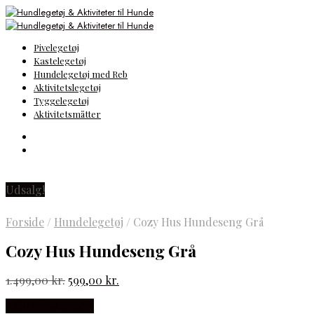
Pivelegetøj
Kastelegetøj
Hundelegetøj med Reb
Aktivitetslegetøj
Tyggelegetøj
Aktivitetsmåtter
Udsalg!
Forside
/
Hundelegetøj
/
Cozy Hus Hundeseng Grå
Cozy Hus Hundeseng Grå
Den
Den
1.499,00
kr.
599,00
kr.
oprindelige
aktuelle
Købes hos pawfix
pris
pris