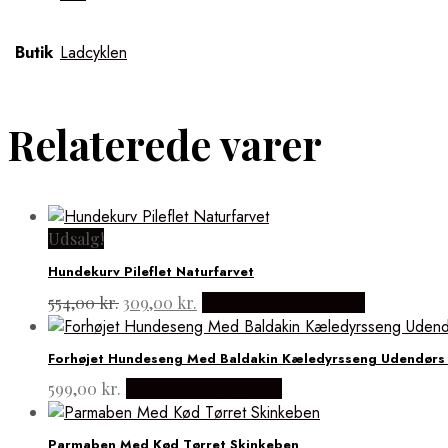
Butik
Ladcyklen
Relaterede varer
Udsalg!
Hundekurv Pileflet Naturfarvet
Den
Den
554,00
kr.
309,00
kr.
Købes hos boligcenter
oprindelige
aktuelle
pris
pris
Forhøjet Hundeseng Med Baldakin Kæledyrsseng Udendørs 
var:
er:
554,00 kr..
309,00 kr..
599,00
kr.
Købes hos Lammeuld
Parmaben Med Kød Tørret Skinkeben