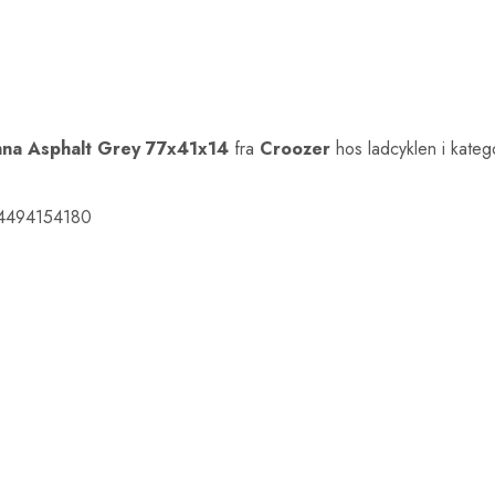
na Asphalt Grey 77x41x14
fra
Croozer
hos ladcyklen i kate
044494154180