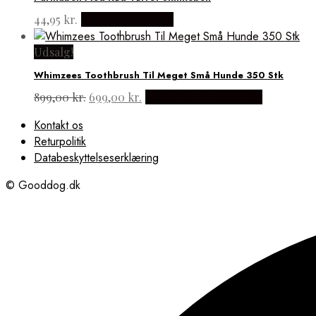
44,95
kr.
Købes hos mypets
Udsalg!
Whimzees Toothbrush Til Meget Små Hunde 350 Stk
Den
Den
899,00
kr.
699,00
kr.
Købes hos hundefoder
oprindelige
aktuelle
Kontakt os
pris
pris
Returpolitik
var:
er:
899,00 kr..
699,00 kr..
Databeskyttelseserklæring
© Gooddog.dk