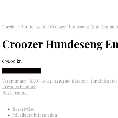
Forside
/
Hundelegetøj
/
Croozer Hundeseng Enna Asphalt G
Croozer Hundeseng Enn
699,00
kr.
Købes hos ladcyklen
Varenummer (SKU):
4044494154180
Kategori:
Hundelegetøj
Previous Product
Next Product
Beskrivelse
Yderligere information