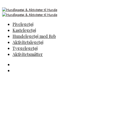
Pivelegetøj
Kastelegetøj
Hundelegetøj med Reb
Aktivitetslegetøj
Tyggelegetøj
Aktivitetsmåtter