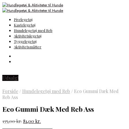
Pivelegetøj
Kastelegetøj
Hundelegetøj med Reb
Aktivitetslegetøj
Tyggelegetøj
Aktivitetsmåtter
Udsalg!
Forside
/
Hundelegetøj med Reb
/
Eco Gummi Dæk Med
Reb Ass
Eco Gummi Dæk Med Reb Ass
Den
Den
135,00
kr.
81,00
kr.
oprindelige
aktuelle