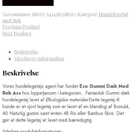
Købes hos loppetjansen
pris
pris
var:
er:
Varenummer (SKU):
5414365388362
Kategori:
Hundelegetøj
135,00 kr..
81,00 kr..
med Reb
Previous Product
Next Product
Beskrivelse
Yderligere information
Beskrivelse
Vores hundelegetøjs agent har fundet
Eco Gummi Dæk Med
Reb Ass
hos loppetjansen i kategorien
. Fantastisk Gummi dæk
hundelegetøj lavet af Økologiske materialerDette legetøj til
hunde er et sjovt legetøj som er lavet af en blanding af Bomuld,
40 Naturlig gummi samt enten 48 Ris eller Bambus fibre. Det
gør at dette legetøj er lavet med bæredygtig
Yderlige produktinformationer: