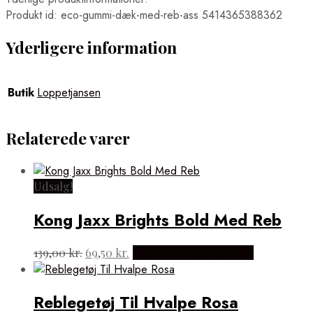
Produkt id: eco-gummi-dæk-med-reb-ass 5414365388362
Yderligere information
Butik
Loppetjansen
Relaterede varer
Udsalg!
Kong Jaxx Brights Bold Med Reb
Den
Den
139,00
kr.
69,50
kr.
Købes hos luksusfordyr
oprindelige
aktuelle
pris
pris
var:
er:
Reblegetøj Til Hvalpe Rosa
139,00 kr..
69,50 kr..