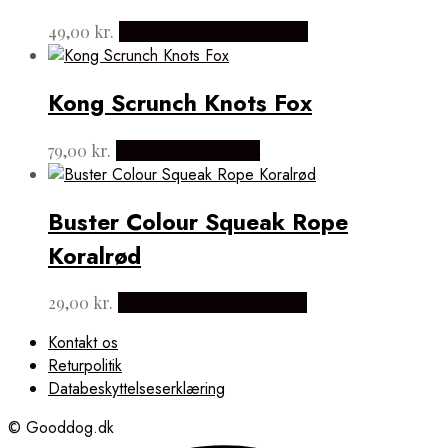
49,00
kr.
Købes hos design for pets
Kong Scrunch Knots Fox
79,00
kr.
Købes hos activepet
Buster Colour Squeak Rope
Koralrød
29,00
kr.
Købes hos design for pets
Kontakt os
Returpolitik
Databeskyttelseserklæring
© Gooddog.dk