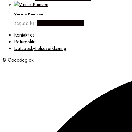
Varme Bamsen
229,00
kr.
Købes hos doodledog
Kontakt os
Returpolitik
Databeskyttelseserklæring
© Gooddog.dk