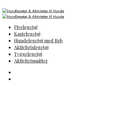
Pivelegetøj
Kastelegetøj
Hundelegetøj med Reb
Aktivitetslegetøj
Tyggelegetøj
Aktivitetsmåtter