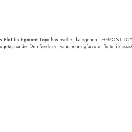
 Flet
fra
Egmont Toys
hos ovellie i kategorien
. EGMONT TOYS
legetøjshunde. Den fine kurv i varm honningfarve er flettet i klassisk