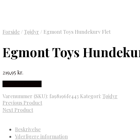
Forside
/
Tøjdyr
/
Egmont Toys Hundekurv Flet
Egmont Toys Hundekur
219,95
kr.
Købes hos ovellie
Varenummer (SKU):
fa98196fe443
Kategori:
Tøjdyr
Previous Product
Next Product
Beskrivelse
Yderligere information