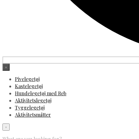
×
Pivelegetøj
Kastelegetøj
Hundelegetøj med Reb
Aktivitetslegetøj
Tyggelegetøj
Aktivitetsmåtter
×
What are you looking for?