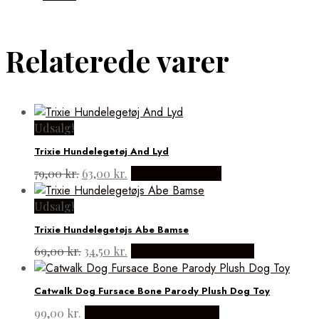
Relaterede varer
Udsalg!
Trixie Hundelegetøj And Lyd
Den
Den
79,00
kr.
63,00
kr.
Købes hos med24
oprindelige
aktuelle
pris
pris
Udsalg!
var:
er:
Trixie Hundelegetøjs Abe Bamse
79,00 kr..
63,00 kr..
Den
Den
69,00
kr.
34,50
kr.
Købes hos luksusfordyr
oprindelige
aktuelle
pris
pris
Catwalk Dog Fursace Bone Parody Plush Dog Toy
var:
er:
69,00 kr..
34,50 kr..
99,00
kr.
Købes hos design for pets