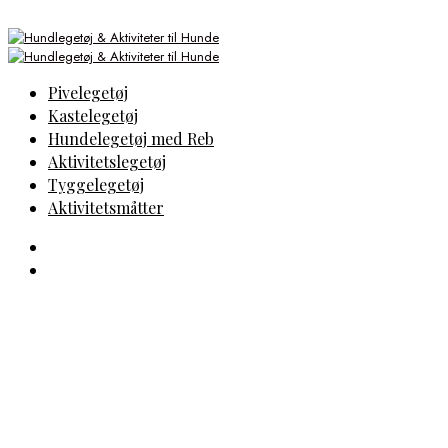
Pivelegetøj
Kastelegetøj
Hundelegetøj med Reb
Aktivitetslegetøj
Tyggelegetøj
Aktivitetsmåtter