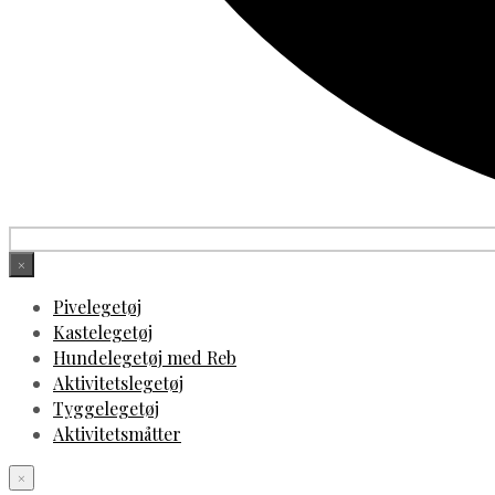
×
Pivelegetøj
Kastelegetøj
Hundelegetøj med Reb
Aktivitetslegetøj
Tyggelegetøj
Aktivitetsmåtter
×