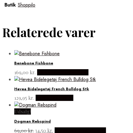
Butik
Shoppilo
Relaterede varer
Benebone Fishbone
169,00
kr.
Købes hos luksusfordyr
Hevea Bidelegetøj French Bulldog Stk
129,95
kr.
Købes hos med24
Udsalg!
Dogman Rebspind
Den
Den
69,00
kr.
34,50
kr.
Købes hos luksusfordyr