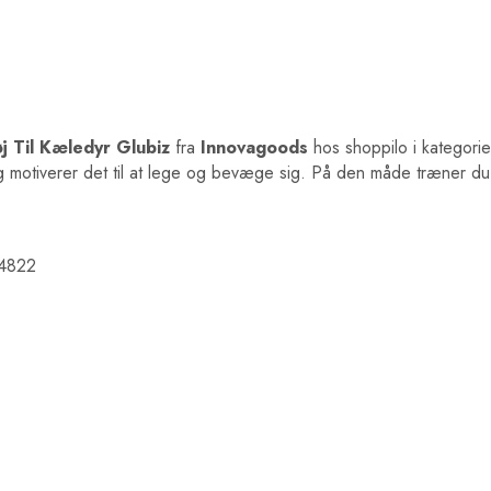
j Til Kæledyr Glubiz
fra
Innovagoods
hos shoppilo i kategori
motiverer det til at lege og bevæge sig. På den måde træner du 
24822