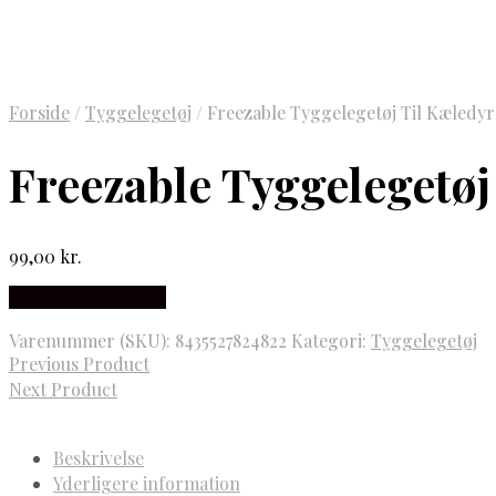
Forside
/
Tyggelegetøj
/
Freezable Tyggelegetøj Til Kæledyr
Freezable Tyggelegetøj
99,00
kr.
Købes hos shoppilo
Varenummer (SKU):
8435527824822
Kategori:
Tyggelegetøj
Previous Product
Next Product
Beskrivelse
Yderligere information