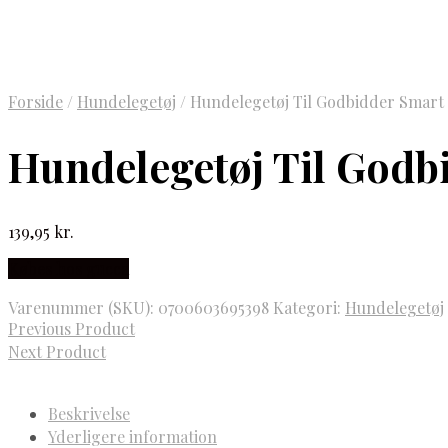
Forside
/
Hundelegetøj
/
Hundelegetøj Til Godbidder Smart
Hundelegetøj Til Godb
139,95
kr.
Købes hos gucca
Varenummer (SKU):
0700603695398
Kategori:
Hundelegetøj
Previous Product
Next Product
Beskrivelse
Yderligere information