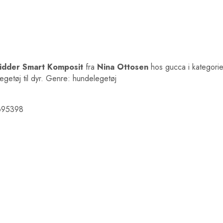
idder Smart Komposit
fra
Nina Ottosen
hos gucca i kategori
egetøj til dyr. Genre: hundelegetøj
3695398