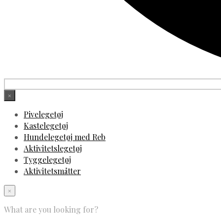
×
Pivelegetøj
Kastelegetøj
Hundelegetøj med Reb
Aktivitetslegetøj
Tyggelegetøj
Aktivitetsmåtter
×
What are you looking for?