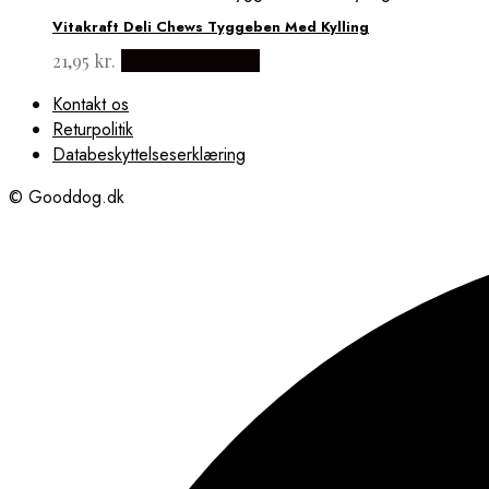
Vitakraft Deli Chews Tyggeben Med Kylling
21,95
kr.
Købes hos med24
Kontakt os
Returpolitik
Databeskyttelseserklæring
© Gooddog.dk