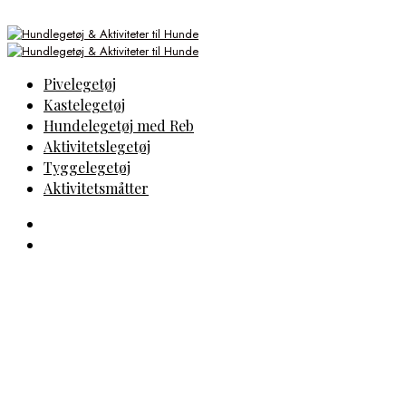
Pivelegetøj
Kastelegetøj
Hundelegetøj med Reb
Aktivitetslegetøj
Tyggelegetøj
Aktivitetsmåtter