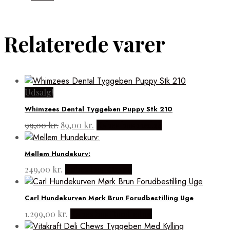
Relaterede varer
Udsalg!
Whimzees Dental Tyggeben Puppy Stk 210
Den
Den
99,00
kr.
89,00
kr.
Købes hos med24
oprindelige
aktuelle
pris
pris
Mellem Hundekurv:
var:
er:
99,00 kr..
89,00 kr..
249,00
kr.
Købes hos kurven
Carl Hundekurven Mørk Brun Forudbestilling Uge
1.299,00
kr.
Købes hos Doodledog