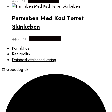
21,95
kr.
Købes hos med24
Parmaben Med Kød Tørret
Skinkeben
44,95
kr.
Købes hos mypets
Kontakt os
Returpolitik
Databeskyttelseserklæring
© Gooddog.dk