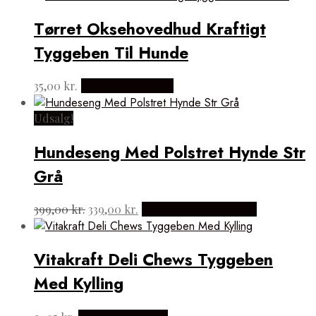
Tørret Oksehovedhud Kraftigt
Tyggeben Til Hunde
35,00
kr.
Købes hos mypets
Udsalg!
Hundeseng Med Polstret Hynde Str
Grå
Den
Den
399,00
kr.
339,00
kr.
Købes hos boligcenter
oprindelige
aktuelle
pris
pris
var:
er:
Vitakraft Deli Chews Tyggeben
399,00 kr..
339,00 kr..
Med Kylling