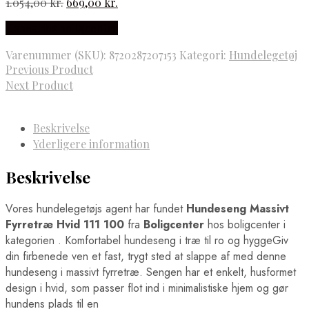
Den
Den
1.054,00
kr.
669,00
kr.
oprindelige
aktuelle
Købes hos boligcenter
pris
pris
var:
er:
Varenummer (SKU):
8720287207153
Kategori:
Hundelegetøj
1.054,00 kr..
669,00 kr..
Previous Product
Next Product
Beskrivelse
Yderligere information
Beskrivelse
Vores hundelegetøjs agent har fundet
Hundeseng Massivt
Fyrretræ Hvid 111 100
fra
Boligcenter
hos boligcenter i
kategorien
. Komfortabel hundeseng i træ til ro og hyggeGiv
din firbenede ven et fast, trygt sted at slappe af med denne
hundeseng i massivt fyrretræ. Sengen har et enkelt, husformet
design i hvid, som passer flot ind i minimalistiske hjem og gør
hundens plads til en