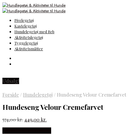
Pivelegetøj
Kastelegetøj
Hundelegetøj med Reb
Aktivitetslegetøj
Tyggelegetøj
Aktivitetsmåtter
Udsalg!
Forside
/
Hundelegetøj
/
Hundeseng Velour Cremefarvet
Hundeseng Velour Cremefarvet
Den
Den
574,00
kr.
449,00
kr.
oprindelige
aktuelle
Købes hos boligcenter
pris
pris