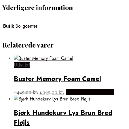
Yderligere information
Butik
Boligcenter
Relaterede varer
Udsalg!
Buster Memory Foam Camel
Den
Den
1.449,00
kr.
1.099,00
kr.
Købes hos Hundefoder
oprindelige
aktuelle
pris
pris
var:
er:
Bjørk Hundekurv Lys Brun Bred
1.449,00 kr..
1.099,00 kr..
Fløjls