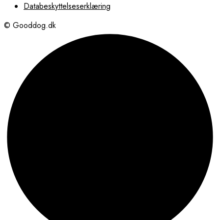
1.349,00 kr..
1.099,00 kr..
Databeskyttelseserklæring
© Gooddog.dk