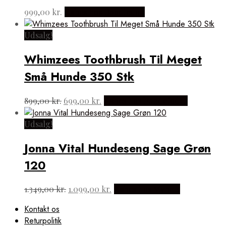
999,00
kr.
Købes hos Doodledog
Udsalg!
Whimzees Toothbrush Til Meget
Små Hunde 350 Stk
Den
Den
899,00
kr.
699,00
kr.
Købes hos hundefoder
oprindelige
aktuelle
pris
pris
Udsalg!
var:
er:
899,00 kr..
699,00 kr..
Jonna Vital Hundeseng Sage Grøn
120
Den
Den
1.349,00
kr.
1.099,00
kr.
Købes hos Mypets
oprindelige
aktuelle
Kontakt os
pris
pris
Returpolitik
var:
er: