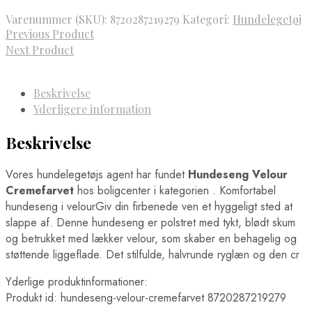
var:
er:
Varenummer (SKU):
8720287219279
Kategori:
Hundelegetøj
574,00 kr..
449,00 kr..
Previous Product
Next Product
Beskrivelse
Yderligere information
Beskrivelse
Vores hundelegetøjs agent har fundet
Hundeseng Velour
Cremefarvet
hos boligcenter i kategorien
. Komfortabel
hundeseng i velourGiv din firbenede ven et hyggeligt sted at
slappe af. Denne hundeseng er polstret med tykt, blødt skum
og betrukket med lækker velour, som skaber en behagelig og
støttende liggeflade. Det stilfulde, halvrunde ryglæn og den cr
Yderlige produktinformationer:
Produkt id: hundeseng-velour-cremefarvet 8720287219279