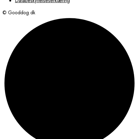
Databeskyttelseserklæring
© Gooddog.dk