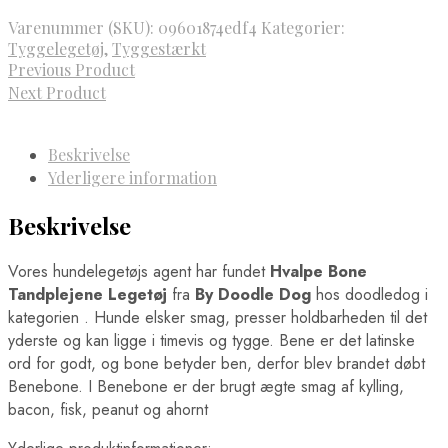
var:
er:
Varenummer (SKU):
09601874edf4
Kategorier:
119,00 kr..
89,25 kr..
Tyggelegetøj
,
Tyggestærkt
Previous Product
Next Product
Beskrivelse
Yderligere information
Beskrivelse
Vores hundelegetøjs agent har fundet
Hvalpe Bone
Tandplejene Legetøj
fra
By Doodle Dog
hos doodledog i
kategorien
. Hunde elsker smag, presser holdbarheden til det
yderste og kan ligge i timevis og tygge. Bene er det latinske
ord for godt, og bone betyder ben, derfor blev brandet døbt
Benebone. I Benebone er der brugt ægte smag af kylling,
bacon, fisk, peanut og ahornt