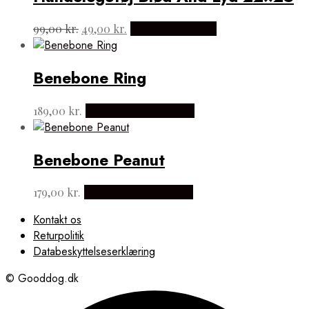
Den
Den
99,00
kr.
49,00
kr.
Købes hos satana
oprindelige
aktuelle
pris
pris
var:
er:
Benebone Ring
99,00 kr..
49,00 kr..
189,00
kr.
Købes hos doodledog
Benebone Peanut
179,00
kr.
Købes hos doodledog
Kontakt os
Returpolitik
Databeskyttelseserklæring
© Gooddog.dk