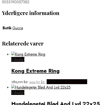
5033190057382
Yderligere information
Butik
Gucca
Relaterede varer
Udsalg!
Kong Extreme Ring
Den
Den
289,00
kr.
144,50
kr.
Købes hos luksusfordyr
oprindelige
aktuelle
pris
pris
Udsalg!
var:
er:
289,00 kr..
144,50 kr..
Hundelegetøj Blød And Lyd 22×25