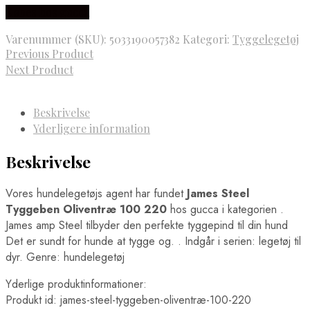
Købes hos gucca
Varenummer (SKU):
5033190057382
Kategori:
Tyggelegetøj
Previous Product
Next Product
Beskrivelse
Yderligere information
Beskrivelse
Vores hundelegetøjs agent har fundet
James Steel
Tyggeben Oliventræ 100 220
hos gucca i kategorien
.
James amp Steel tilbyder den perfekte tyggepind til din hund
Det er sundt for hunde at tygge og. . Indgår i serien: legetøj til
dyr. Genre: hundelegetøj
Yderlige produktinformationer:
Produkt id: james-steel-tyggeben-oliventræ-100-220