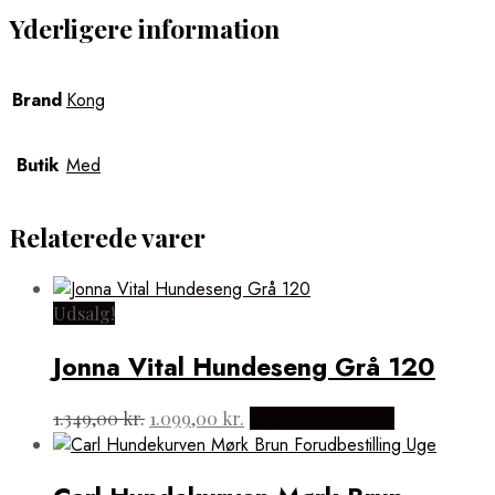
Yderligere information
Brand
Kong
Butik
Med
Relaterede varer
Udsalg!
Jonna Vital Hundeseng Grå 120
Den
Den
1.349,00
kr.
1.099,00
kr.
Købes hos Mypets
oprindelige
aktuelle
pris
pris
var:
er: