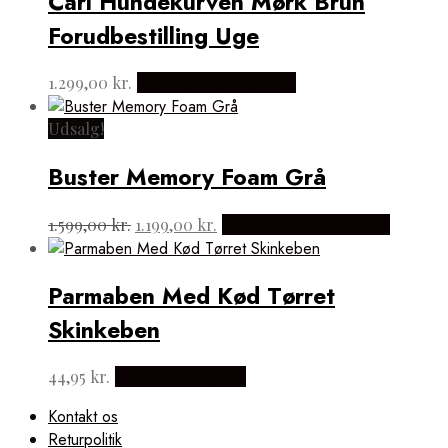
Carl Hundekurven Mørk Brun
1.349,00 kr..
1.099,00 kr..
Forudbestilling Uge
1.299,00
kr.
Købes hos Doodledog
Udsalg!
Buster Memory Foam Grå
Den
Den
1.599,00
kr.
1.199,00
kr.
Købes hos Hundefoder
oprindelige
aktuelle
pris
pris
var:
er:
Parmaben Med Kød Tørret
1.599,00 kr..
1.199,00 kr..
Skinkeben
44,95
kr.
Købes hos mypets
Kontakt os
Returpolitik