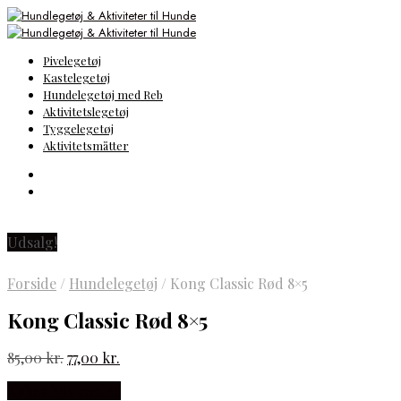
Pivelegetøj
Kastelegetøj
Hundelegetøj med Reb
Aktivitetslegetøj
Tyggelegetøj
Aktivitetsmåtter
Udsalg!
Forside
/
Hundelegetøj
/
Kong Classic Rød 8×5
Kong Classic Rød 8×5
Den
Den
85,00
kr.
77,00
kr.
oprindelige
aktuelle
Købes hos med24
pris
pris