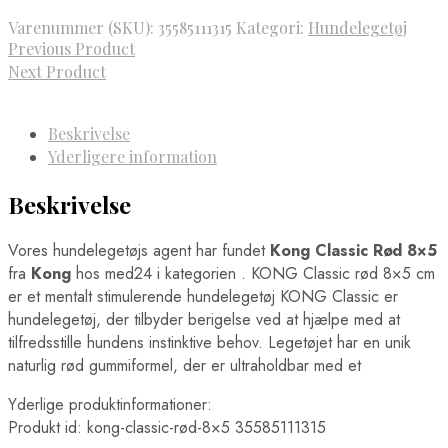
var:
er:
Varenummer (SKU):
35585111315
Kategori:
Hundelegetøj
85,00 kr..
77,00 kr..
Previous Product
Next Product
Beskrivelse
Yderligere information
Beskrivelse
Vores hundelegetøjs agent har fundet
Kong Classic Rød 8×5
fra
Kong
hos med24 i kategorien
. KONG Classic rød 8×5 cm
er et mentalt stimulerende hundelegetøj KONG Classic er
hundelegetøj, der tilbyder berigelse ved at hjælpe med at
tilfredsstille hundens instinktive behov. Legetøjet har en unik
naturlig rød gummiformel, der er ultraholdbar med et
Yderlige produktinformationer:
Produkt id: kong-classic-rød-8×5 35585111315