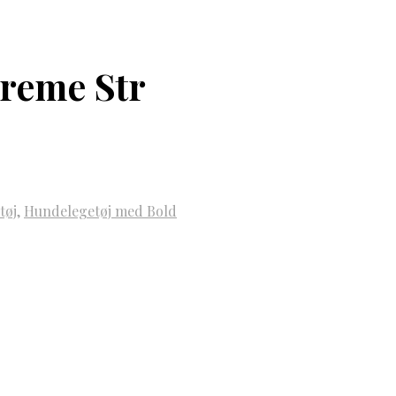
reme Str
tøj
,
Hundelegetøj med Bold