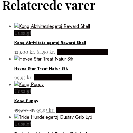
Relaterede varer
Udsalg!
Kong Aktivitetslegetøj Reward Shell
Den
Den
129,00
kr.
64,50
kr.
Købes hos luksusfordyr
oprindelige
aktuelle
pris
pris
Hevea Star Treat Natur Stk
var:
er:
129,00 kr..
64,50 kr..
99,95
kr.
Købes hos med24
Udsalg!
Kong Puppy
Den
Den
159,00
kr.
99,95
kr.
Købes hos mypets
oprindelige
aktuelle
pris
pris
Udsalg!
var:
er: