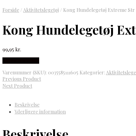
Forside
/
Aktivitetslegetøj
/
Kong Hundelegetøj Extreme Str
Kong Hundelegetøj Ext
99,95
kr.
Købes hos gucca
Varenummer (SKU):
0035585111605
Kategorier:
Aktivitetslege
Previous Product
Next Product
Beskrivelse
Yderligere information
Beskrivelse