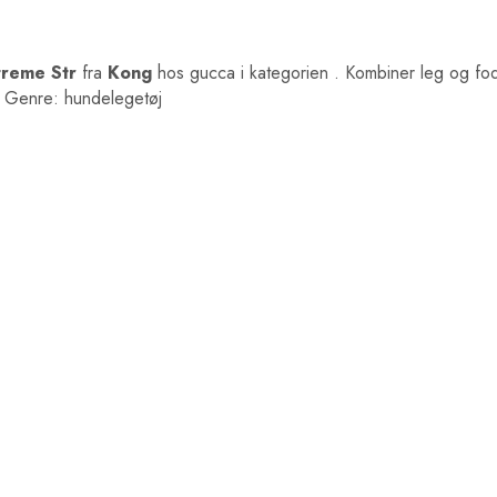
treme Str
fra
Kong
hos gucca i kategorien
. Kombiner leg og fo
r. Genre: hundelegetøj