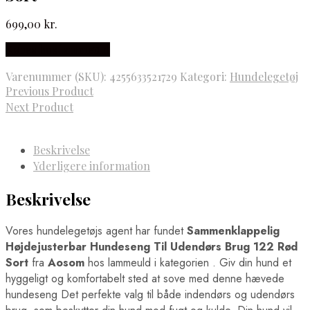
699,00
kr.
Købes hos lammeuld
Varenummer (SKU):
4255633521729
Kategori:
Hundelegetøj
Previous Product
Next Product
Beskrivelse
Yderligere information
Beskrivelse
Vores hundelegetøjs agent har fundet
Sammenklappelig
Højdejusterbar Hundeseng Til Udendørs Brug 122 Rød
Sort
fra
Aosom
hos lammeuld i kategorien
. Giv din hund et
hyggeligt og komfortabelt sted at sove med denne hævede
hundeseng Det perfekte valg til både indendørs og udendørs