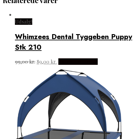
Relaterede varer
Udsalg!
Whimzees Dental Tyggeben Puppy
Stk 210
Den
Den
99,00
kr.
89,00
kr.
Købes hos med24
oprindelige
aktuelle
pris
pris
var:
er:
99,00 kr..
89,00 kr..