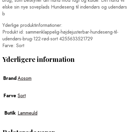
brug, som beskytter din hund mod fugt og kulde. Din hund vil
elske sin nye soveplads Hundeseng til indendørs og udendørs
b
Yderlige produktinformationer:
Produkt id: sammenklappelig-højdejusterbar-hundeseng-til-
udendørs-brug-122-rød-sort 4255633521729
Farve: Sort
Yderligere information
Brand
Aosom
Farve
Sort
Butik
Lammeuld