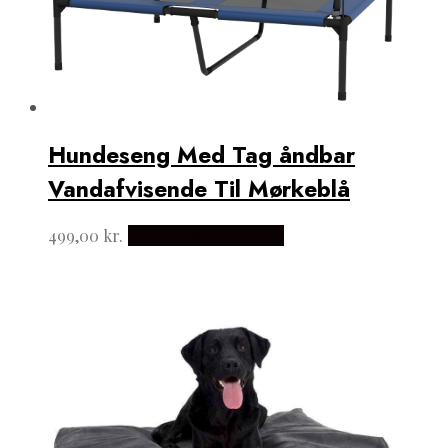
Hundeseng Med Tag åndbar
Vandafvisende Til Mørkeblå
499,00
kr.
Købes hos Lammeuld