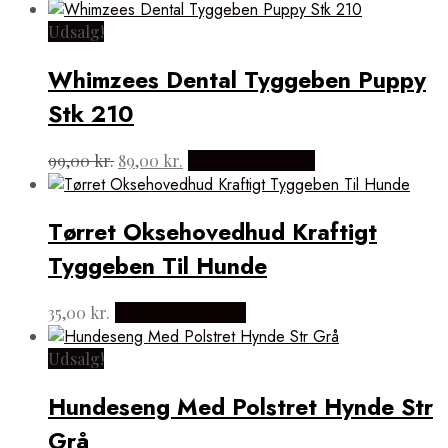
Udsalg!
Whimzees Dental Tyggeben Puppy
Stk 210
Den
Den
99,00
kr.
89,00
kr.
Købes hos med24
oprindelige
aktuelle
pris
pris
var:
er:
Tørret Oksehovedhud Kraftigt
99,00 kr..
89,00 kr..
Tyggeben Til Hunde
35,00
kr.
Købes hos mypets
Udsalg!
Hundeseng Med Polstret Hynde Str
Grå