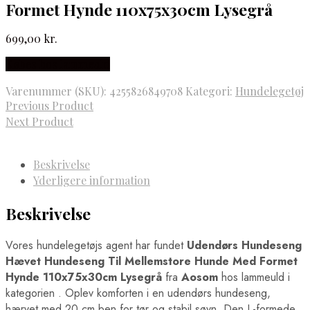
Formet Hynde 110x75x30cm Lysegrå
699,00
kr.
Købes hos lammeuld
Varenummer (SKU):
4255826849708
Kategori:
Hundelegetøj
Previous Product
Next Product
Beskrivelse
Yderligere information
Beskrivelse
Vores hundelegetøjs agent har fundet
Udendørs Hundeseng
Hævet Hundeseng Til Mellemstore Hunde Med Formet
Hynde 110x75x30cm Lysegrå
fra
Aosom
hos lammeuld i
kategorien
. Oplev komforten i en udendørs hundeseng,
hærvet med 20 cm ben for tør og stabil søvn. Den L-formede