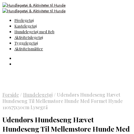
Pivelegetøj
Kastelegetøj
Hundelegetøj med Reb
Aktivitetslegetøj
Tyggelegetøj
Aktivitetsmåtter
Forside
/
Hundelegetøj
/
Udendørs Hundeseng Hævet
Hundeseng Til Mellemstore Hunde Med Formet Hynde
110x75x30cm Lysegrå
Udendørs Hundeseng Hævet
Hundeseng Til Mellemstore Hunde Med