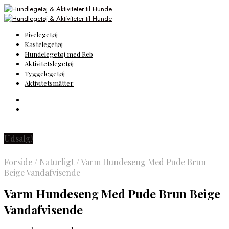
Pivelegetøj
Kastelegetøj
Hundelegetøj med Reb
Aktivitetslegetøj
Tyggelegetøj
Aktivitetsmåtter
Udsalg!
Forside
/
Naturligt
/
Varm Hundeseng Med Pude Brun
Beige Vandafvisende
Varm Hundeseng Med Pude Brun Beige
Vandafvisende