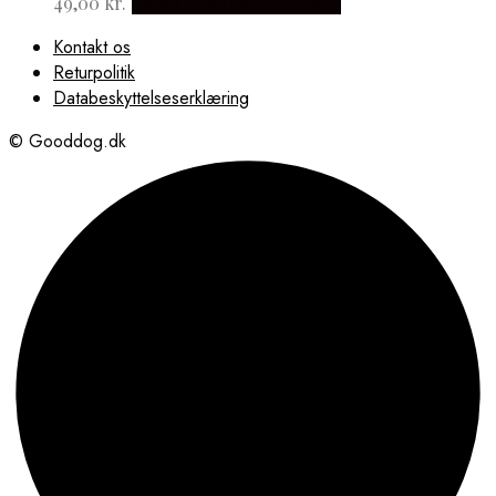
49,00
kr.
Købes hos design for pets
Kontakt os
Returpolitik
Databeskyttelseserklæring
© Gooddog.dk