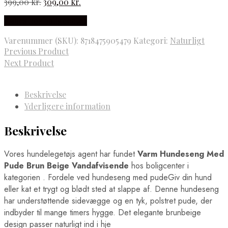
Den
Den
399,00
kr.
309,00
kr.
oprindelige
aktuelle
Købes hos boligcenter
pris
pris
var:
er:
Varenummer (SKU):
8718475905479
Kategori:
Naturligt
399,00 kr..
309,00 kr..
Previous Product
Next Product
Beskrivelse
Yderligere information
Beskrivelse
Vores hundelegetøjs agent har fundet
Varm Hundeseng Med
Pude Brun Beige Vandafvisende
hos boligcenter i
kategorien
. Fordele ved hundeseng med pudeGiv din hund
eller kat et trygt og blødt sted at slappe af. Denne hundeseng
har understøttende sidevægge og en tyk, polstret pude, der
indbyder til mange timers hygge. Det elegante brunbeige
design passer naturligt ind i hje