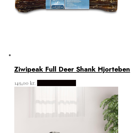
Ziwipeak Full Deer Shank Hjorteben
149,00
kr.
Købes hos mypets