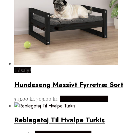
Udsalg!
Hundeseng Massivt Fyrretræ Sort
Den
Den
543,00
kr.
309,00
kr.
Købes hos boligcenter
oprindelige
aktuelle
pris
pris
var:
er:
Reblegetøj Til Hvalpe Turkis
543,00 kr..
309,00 kr..