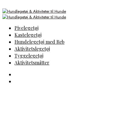
Pivelegetøj
Kastelegetøj
Hundelegetøj med Reb
Aktivitetslegetøj
Tyggelegetøj
Aktivitetsmåtter