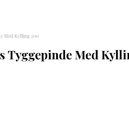
de Med Kylling 200
as Tyggepinde Med Kyll