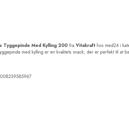
as Tyggepinde Med Kylling 200
fra
Vitakraft
hos med24 i kat
yggepinde med kylling er en kvalitets snack, der er perfekt til at
00 4008239585967