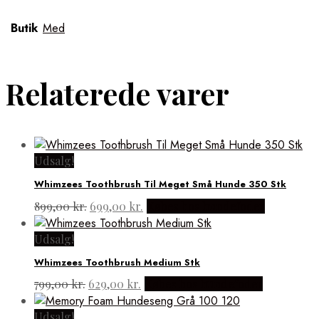
Butik
Med
Relaterede varer
Udsalg!
Whimzees Toothbrush Til Meget Små Hunde 350 Stk
Den
Den
899,00
kr.
699,00
kr.
Købes hos hundefoder
oprindelige
aktuelle
pris
pris
Udsalg!
var:
er:
Whimzees Toothbrush Medium Stk
899,00 kr..
699,00 kr..
Den
Den
799,00
kr.
629,00
kr.
Købes hos hundefoder
oprindelige
aktuelle
pris
pris
Udsalg!