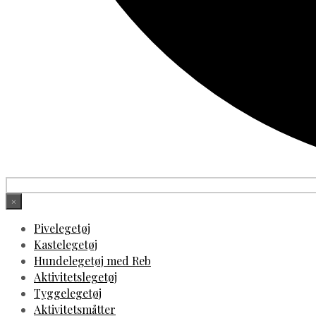
×
Pivelegetøj
Kastelegetøj
Hundelegetøj med Reb
Aktivitetslegetøj
Tyggelegetøj
Aktivitetsmåtter