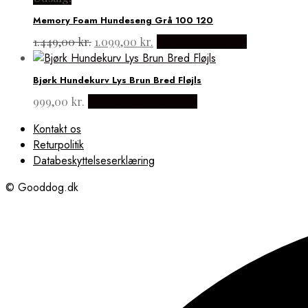
var:
er:
Memory Foam Hundeseng Grå 100 120
799,00 kr..
629,00 kr..
Den
Den
1.449,00
kr.
1.099,00
kr.
Købes hos Mypets
oprindelige
aktuelle
pris
pris
Bjørk Hundekurv Lys Brun Bred Fløjls
var:
er:
1.449,00 kr..
1.099,00 kr..
999,00
kr.
Købes hos Doodledog
Kontakt os
Returpolitik
Databeskyttelseserklæring
© Gooddog.dk