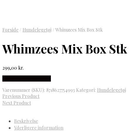
Forside
/
Hundelegetøj
/
Whimzees Mix Box Stk
Whimzees Mix Box Stk
299,00
kr.
Købes hos hundefoder
Varenummer (SKU):
8718627754993
Kategori:
Hundelegetøj
Previous Product
Next Product
Beskrivelse
Yderligere information