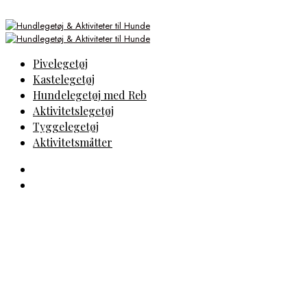
Pivelegetøj
Kastelegetøj
Hundelegetøj med Reb
Aktivitetslegetøj
Tyggelegetøj
Aktivitetsmåtter