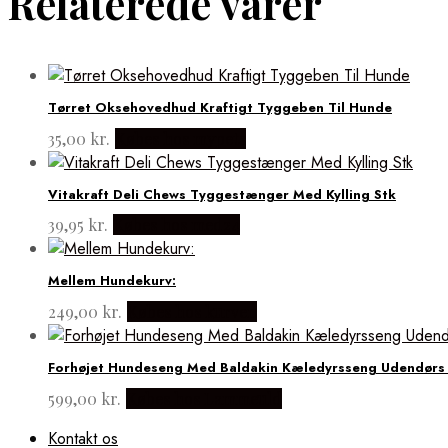
Relaterede varer
Tørret Oksehovedhud Kraftigt Tyggeben Til Hunde
35,00
kr.
Købes hos mypets
Vitakraft Deli Chews Tyggestænger Med Kylling Stk
39,95
kr.
Købes hos med24
Mellem Hundekurv:
249,00
kr.
Købes hos kurven
Forhøjet Hundeseng Med Baldakin Kæledyrsseng Udendørs 
599,00
kr.
Købes hos Lammeuld
Kontakt os