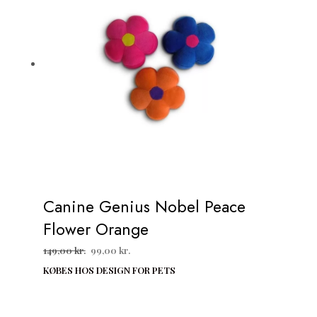
Canine Genius Nobel Peace
Flower Orange
Den
Den
149,00
kr.
99,00
kr.
oprindelige
aktuelle
KØBES HOS DESIGN FOR PETS
pris
pris
var:
er:
149,00 kr..
99,00 kr..