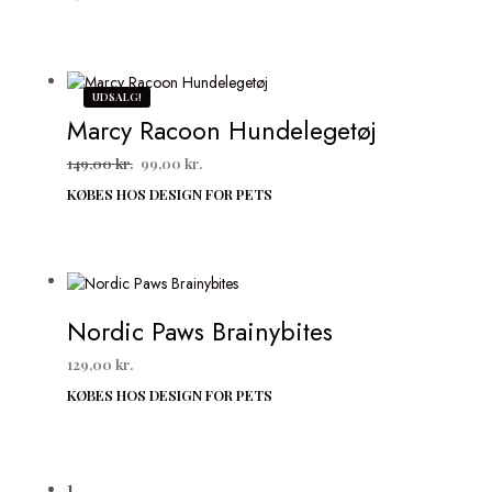
pris
pris
var:
er:
149,00 kr..
99,00 kr..
UDSALG!
Marcy Racoon Hundelegetøj
Den
Den
149,00
kr.
99,00
kr.
oprindelige
aktuelle
KØBES HOS DESIGN FOR PETS
pris
pris
var:
er:
149,00 kr..
99,00 kr..
Nordic Paws Brainybites
129,00
kr.
KØBES HOS DESIGN FOR PETS
1