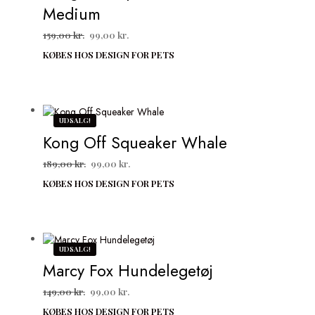
Medium
Den
Den
159,00
kr.
99,00
kr.
oprindelige
aktuelle
KØBES HOS DESIGN FOR PETS
pris
pris
var:
er:
159,00 kr..
99,00 kr..
UDSALG!
Kong Off Squeaker Whale
Den
Den
189,00
kr.
99,00
kr.
oprindelige
aktuelle
KØBES HOS DESIGN FOR PETS
pris
pris
var:
er:
189,00 kr..
99,00 kr..
UDSALG!
Marcy Fox Hundelegetøj
Den
Den
149,00
kr.
99,00
kr.
oprindelige
aktuelle
KØBES HOS DESIGN FOR PETS