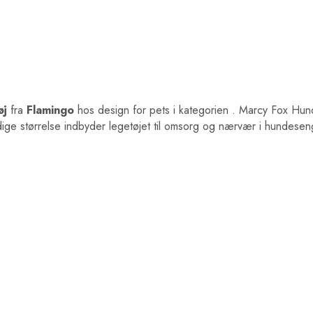
øj
fra
Flamingo
hos design for pets i kategorien
. Marcy Fox Hunde
ldige størrelse indbyder legetøjet til omsorg og nærvær i hundes