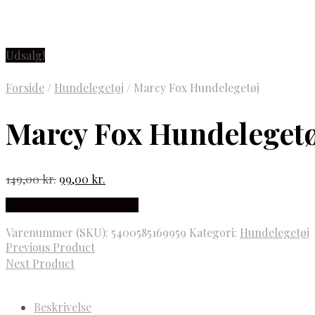
Udsalg!
Forside
/
Hundelegetøj
/
Marcy Fox Hundelegetøj
Marcy Fox Hundelegetø
Den
Den
149,00
kr.
99,00
kr.
oprindelige
aktuelle
Købes hos design for pets
pris
pris
var:
er:
Varenummer (SKU):
5400585169959
Kategori:
Hundelegetøj
149,00 kr..
99,00 kr..
Previous Product
Next Product
Beskrivelse