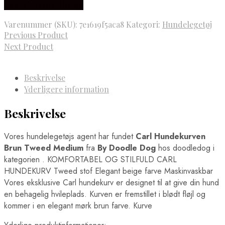
Købes hos doodledog
pris
pris
var:
er:
Varenummer (SKU):
7e1619f5aca8
Kategori:
Hundelegetøj
1.229,00 kr..
983,00 kr..
Previous Product
Next Product
Beskrivelse
Yderligere information
Beskrivelse
Vores hundelegetøjs agent har fundet
Carl Hundekurven
Brun Tweed Medium
fra
By Doodle Dog
hos doodledog i
kategorien
. KOMFORTABEL OG STILFULD CARL
HUNDEKURV Tweed stof Elegant beige farve Maskinvaskbar
Vores eksklusive Carl hundekurv er designet til at give din hund
en behagelig hvileplads. Kurven er fremstillet i blødt fløjl og
kommer i en elegant mørk brun farve. Kurve