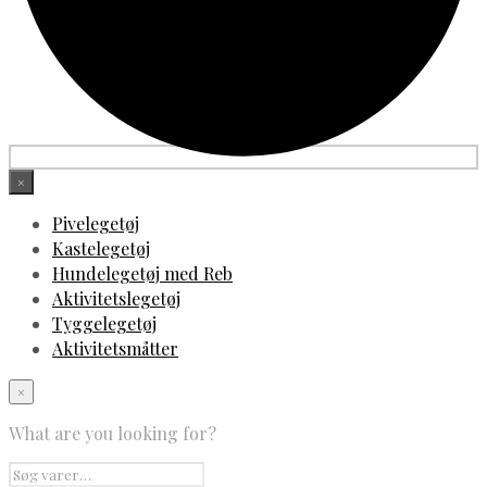
×
Pivelegetøj
Kastelegetøj
Hundelegetøj med Reb
Aktivitetslegetøj
Tyggelegetøj
Aktivitetsmåtter
×
What are you looking for?