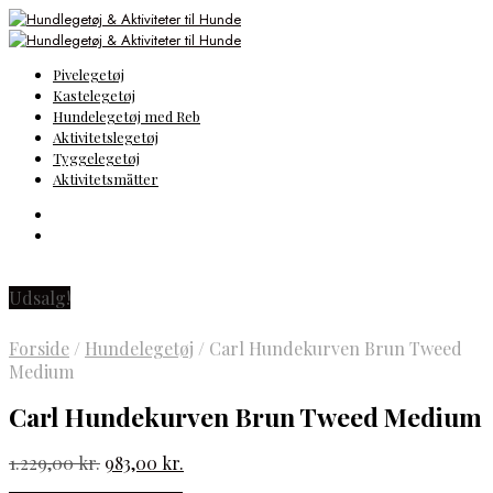
Pivelegetøj
Kastelegetøj
Hundelegetøj med Reb
Aktivitetslegetøj
Tyggelegetøj
Aktivitetsmåtter
Udsalg!
Forside
/
Hundelegetøj
/
Carl Hundekurven Brun Tweed
Medium
Carl Hundekurven Brun Tweed Medium
Den
Den
1.229,00
kr.
983,00
kr.
oprindelige
aktuelle