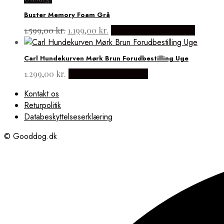
var:
er:
Buster Memory Foam Grå
1.349,00 kr..
1.099,00 kr..
Den
Den
1.599,00
kr.
1.199,00
kr.
Købes hos Hundefoder
oprindelige
aktuelle
pris
pris
Carl Hundekurven Mørk Brun Forudbestilling Uge
var:
er:
1.599,00 kr..
1.199,00 kr..
1.299,00
kr.
Købes hos Doodledog
Kontakt os
Returpolitik
Databeskyttelseserklæring
© Gooddog.dk