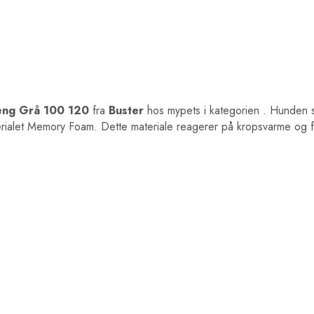
ng Grå 100 120
fra
Buster
hos mypets i kategorien
. Hunden s
ialet Memory Foam. Dette materiale reagerer på kropsvarme og f