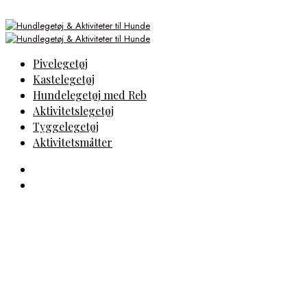
Pivelegetøj
Kastelegetøj
Hundelegetøj med Reb
Aktivitetslegetøj
Tyggelegetøj
Aktivitetsmåtter