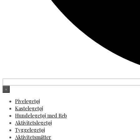
×
Pivelegetøj
Kastelegetøj
Hundelegetøj med Reb
Aktivitetslegetøj
Tyggelegetøj
Aktivitetsmåtter