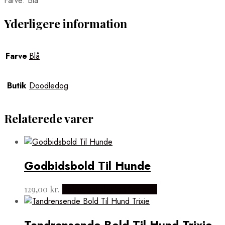
Farve: Blå
Yderligere information
Farve
Blå
Butik
Doodledog
Relaterede varer
Godbidsbold Til Hunde
129,00
kr.
Købes hos design for pets