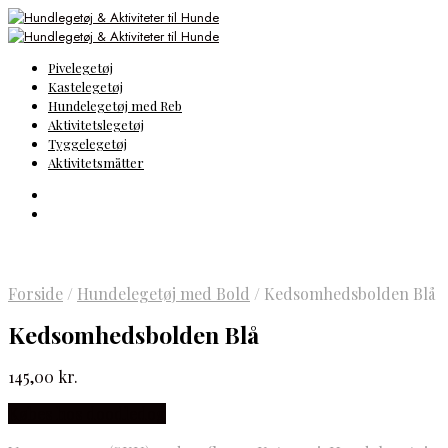
Pivelegetøj
Kastelegetøj
Hundelegetøj med Reb
Aktivitetslegetøj
Tyggelegetøj
Aktivitetsmåtter
Forside
/
Hundelegetøj med Bold
/
Kedsomhedsbolden Blå
Kedsomhedsbolden Blå
145,00
kr.
Købes hos doodledog