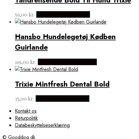
Tandrensende Bold Til Hund Trixie
59,00
kr.
Købes hos luksusfordyr
Hansbo Hundelegetøj Kødben
Guirlande
119,00
kr.
Købes hos a&a rideudstyr
Trixie Mintfresh Dental Bold
35,00
kr.
Købes hos luksusfordyr
Kontakt os
Returpolitik
Databeskyttelseserklæring
© Gooddog.dk