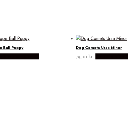
 Ball Puppy
Dog Comets Ursa Minor
Købes hos activepet
79,00
kr.
Købes hos luks