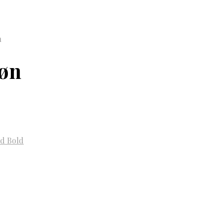
n
øn
d Bold