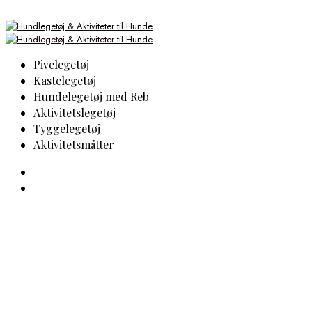
Pivelegetøj
Kastelegetøj
Hundelegetøj med Reb
Aktivitetslegetøj
Tyggelegetøj
Aktivitetsmåtter