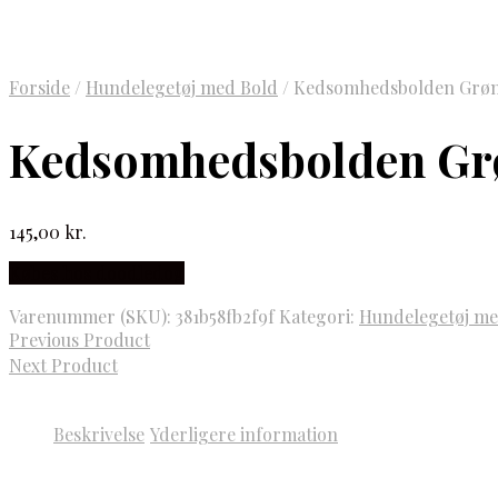
Forside
/
Hundelegetøj med Bold
/
Kedsomhedsbolden Grø
Kedsomhedsbolden Gr
145,00
kr.
Købes hos doodledog
Varenummer (SKU):
381b58fb2f9f
Kategori:
Hundelegetøj me
Previous Product
Next Product
Beskrivelse
Yderligere information