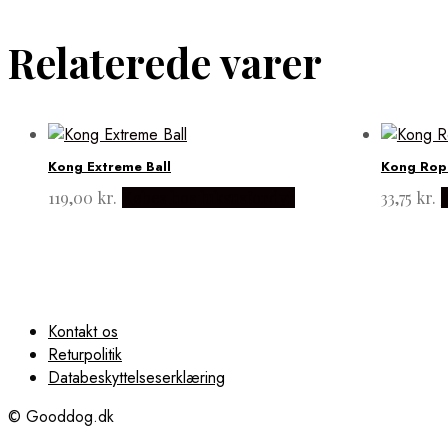
Relaterede varer
Kong Extreme Ball
Kong Rope
119,00
kr.
Købes hos luksusfordyr
33,75
kr.
Kontakt os
Returpolitik
Databeskyttelseserklæring
© Gooddog.dk