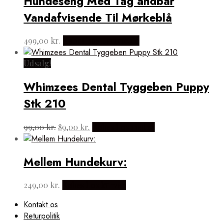
Hundeseng Med Tag åndbar
Vandafvisende Til Mørkeblå
499,00
kr.
Købes hos Lammeuld
Udsalg!
Whimzees Dental Tyggeben Puppy
Stk 210
Den
Den
99,00
kr.
89,00
kr.
Købes hos med24
oprindelige
aktuelle
pris
pris
var:
er:
Mellem Hundekurv:
99,00 kr..
89,00 kr..
249,00
kr.
Købes hos kurven
Kontakt os
Returpolitik