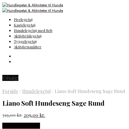
Pivelegetøj
Kastelegetøj
Hundelegetøj med Reb
Aktivitetslegetøj
Tyggelegetøj
Aktivitetsmåtter
Udsalg!
Forside
/
Hundelegetøj
/
Liano Soft Hundeseng Sage Rund
Liano Soft Hundeseng Sage Rund
Den
Den
319,00
kr.
209,00
kr.
oprindelige
aktuelle
Købes hos mypets
pris
pris