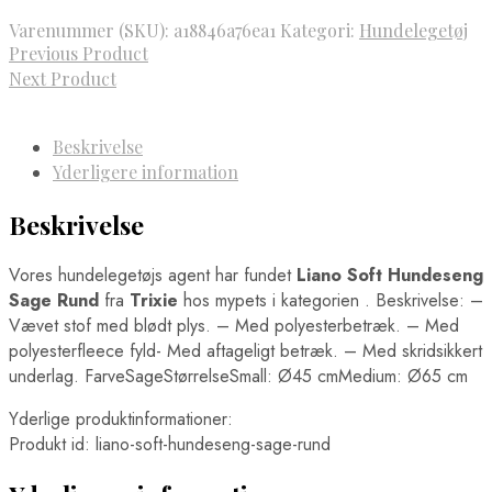
var:
er:
Varenummer (SKU):
a18846a76ea1
Kategori:
Hundelegetøj
319,00 kr..
209,00 kr..
Previous Product
Next Product
Beskrivelse
Yderligere information
Beskrivelse
Vores hundelegetøjs agent har fundet
Liano Soft Hundeseng
Sage Rund
fra
Trixie
hos mypets i kategorien
. Beskrivelse: –
Vævet stof med blødt plys. – Med polyesterbetræk. – Med
polyesterfleece fyld- Med aftageligt betræk. – Med skridsikkert
underlag. FarveSageStørrelseSmall: Ø45 cmMedium: Ø65 cm
Yderlige produktinformationer:
Produkt id: liano-soft-hundeseng-sage-rund