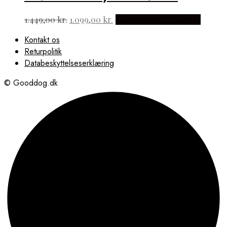
Den
Den
1.449,00
kr.
1.099,00
kr.
Købes hos Hundefoder
oprindelige
aktuelle
Kontakt os
pris
pris
Returpolitik
var:
er:
1.449,00 kr..
1.099,00 kr..
Databeskyttelseserklæring
© Gooddog.dk