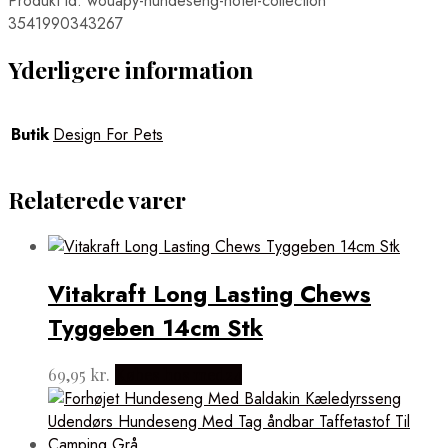
Produkt id: wouapy-hundeseng-hotel-collection
3541990343267
Yderligere information
Butik
Design For Pets
Relaterede varer
Vitakraft Long Lasting Chews
Tyggeben 14cm Stk
69,95
kr.
Købes hos med24