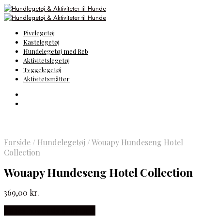
Pivelegetøj
Kastelegetøj
Hundelegetøj med Reb
Aktivitetslegetøj
Tyggelegetøj
Aktivitetsmåtter
Forside
/
Hundelegetøj
/
Wouapy Hundeseng Hotel
Collection
Wouapy Hundeseng Hotel Collection
369,00
kr.
Købes hos design for pets