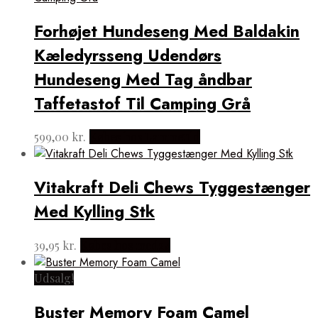
Forhøjet Hundeseng Med Baldakin
Kæledyrsseng Udendørs
Hundeseng Med Tag åndbar
Taffetastof Til Camping Grå
599,00
kr.
Købes hos Lammeuld
Vitakraft Deli Chews Tyggestænger
Med Kylling Stk
39,95
kr.
Købes hos med24
Udsalg!
Buster Memory Foam Camel