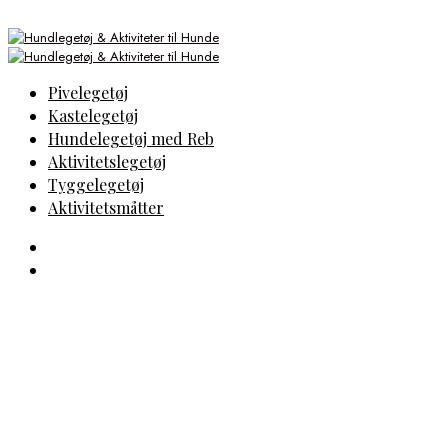
Pivelegetøj
Kastelegetøj
Hundelegetøj med Reb
Aktivitetslegetøj
Tyggelegetøj
Aktivitetsmåtter