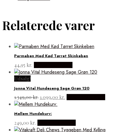
Relaterede varer
Parmaben Med Kød Tørret Skinkeben
44,95
kr.
Købes hos mypets
Udsalg!
Jonna Vital Hundeseng Sage Grøn 120
Den
Den
1.349,00
kr.
1.099,00
kr.
Købes hos Mypets
oprindelige
aktuelle
pris
pris
Mellem Hundekurv:
var:
er:
1.349,00 kr..
1.099,00 kr..
249,00
kr.
Købes hos kurven