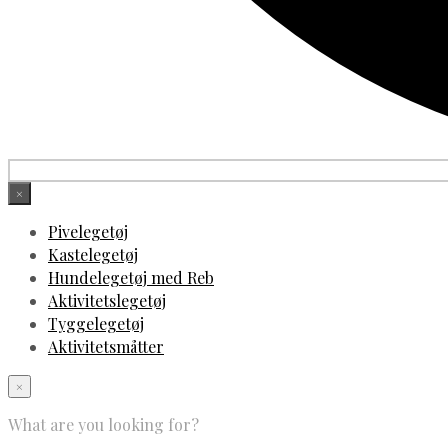
×
Pivelegetøj
Kastelegetøj
Hundelegetøj med Reb
Aktivitetslegetøj
Tyggelegetøj
Aktivitetsmåtter
×
What are you looking for?