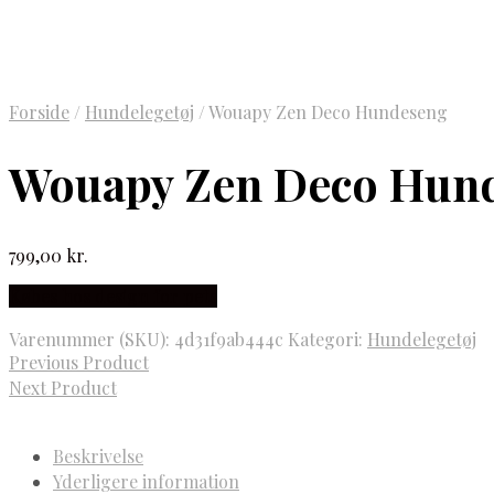
Forside
/
Hundelegetøj
/
Wouapy Zen Deco Hundeseng
Wouapy Zen Deco Hun
799,00
kr.
Købes hos design for pets
Varenummer (SKU):
4d31f9ab444c
Kategori:
Hundelegetøj
Previous Product
Next Product
Beskrivelse
Yderligere information