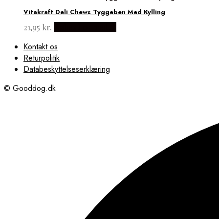
Vitakraft Deli Chews Tyggeben Med Kylling
21,95
kr.
Købes hos med24
Kontakt os
Returpolitik
Databeskyttelseserklæring
© Gooddog.dk